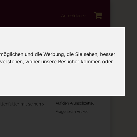
Anmelden
i
Katzenspielzeug
möglichen und die Werbung, die Sie sehen, besser
u verstehen, woher unsere Besucher kommen oder
nächster Artikel
g Dose
In die Lieblingsliste
Auf den Merkzettel
Auf den Wunschzettel
tenfutter mit seinen 3
Fragen zum Artikel