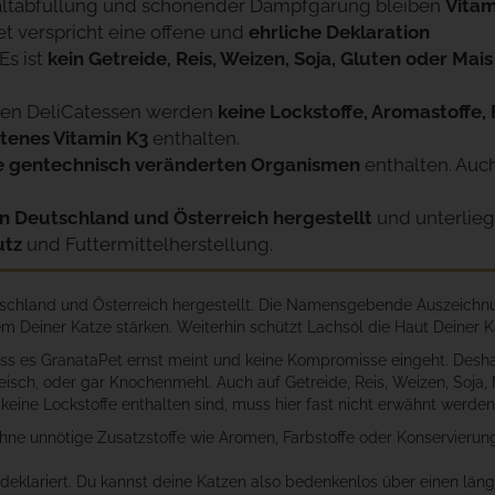
ltabfüllung und schonender Dampfgarung bleiben
Vitam
t verspricht eine offene und
ehrliche Deklaration
Es ist
kein Getreide, Reis, Weizen, Soja, Gluten oder Mais
en DeliCatessen werden
keine Lockstoffe, Aromastoffe,
ttenes Vitamin K3
enthalten.
e gentechnisch veränderten Organismen
enthalten. Au
in Deutschland und Österreich hergestellt
und unterlie
utz
und Futtermittelherstellung.
schland und Österreich hergestellt. Die Namensgebende Auszeichnu
 Deiner Katze stärken. Weiterhin schützt Lachsöl die Haut Deiner Kat
ss es GranataPet ernst meint und keine Kompromisse eingeht. Deshal
eisch, oder gar Knochenmehl. Auch auf Getreide, Reis, Weizen, Soja, M
eine Lockstoffe enthalten sind, muss hier fast nicht erwähnt werden
e unnötige Zusatzstoffe wie Aromen, Farbstoffe oder Konservierungs
 deklariert. Du kannst deine Katzen also bedenkenlos über einen län