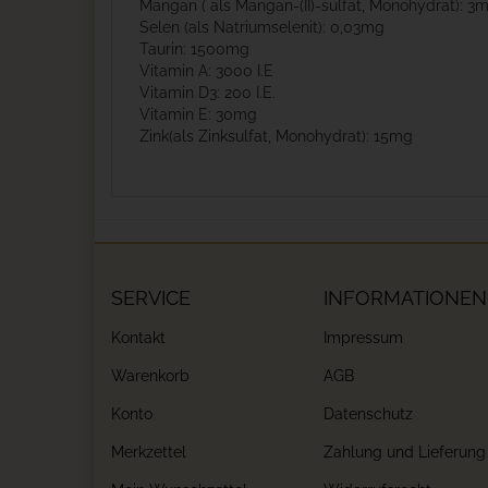
Mangan ( als Mangan-(II)-sulfat, Monohydrat): 3
Selen (als Natriumselenit): 0,03mg
Taurin: 1500mg
Vitamin A: 3000 I.E
Vitamin D3: 200 I.E.
Vitamin E: 30mg
Zink(als Zinksulfat, Monohydrat): 15mg
SERVICE
INFORMATIONEN
Kontakt
Impressum
Warenkorb
AGB
Konto
Datenschutz
Merkzettel
Zahlung und Lieferung