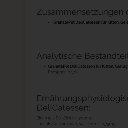
Zusammensetzungen de
GranataPet DeliCatessen für Kitten, Gef
Analytische Bestandtei
GranataPet DeliCatessen für Kitten, Geflüg
Phosphor: 0,17%
Ernährungsphysiologisc
DeliCatessen:
Biotin (als D(+)-Biotin): 300mg
Jod (als Calciumjodat, wasserfrei): 0,75mg