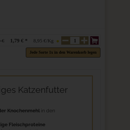
1,79 € *
9 €
8,95 €/Kg
Jede Sorte 1x in den Warenkorb legen
ges Katzenfutter
 oder Knochenmehl
in den
ige Fleischproteine