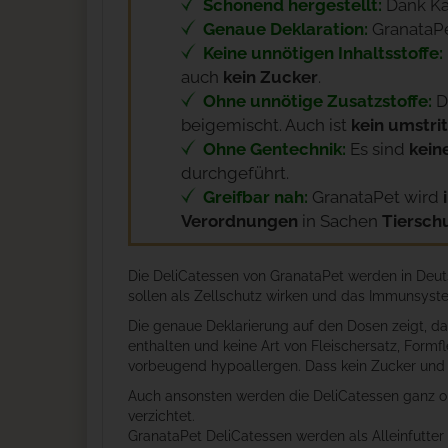
Schonend hergestellt:
Dank Ka
Genaue Deklaration:
GranataPe
Keine unnötigen Inhaltsstoffe:
auch
kein Zucker
.
Ohne unnötige Zusatzstoffe:
D
beigemischt. Auch ist
kein umstri
Ohne Gentechnik:
Es sind
kein
durchgeführt.
Greifbar nah:
GranataPet wird
Verordnungen
in Sachen
Tiersch
Die DeliCatessen von GranataPet werden in Deut
sollen als Zellschutz wirken und das Immunsystem
Die genaue Deklarierung auf den Dosen zeigt, da
enthalten und keine Art von Fleischersatz, Formfl
vorbeugend hypoallergen. Dass kein Zucker und k
Auch ansonsten werden die DeliCatessen ganz ohn
verzichtet.
GranataPet DeliCatessen werden als Alleinfutter