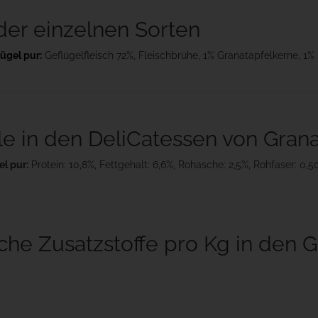
r einzelnen Sorten
lügel pur:
Geflügelfleisch 72%, Fleischbrühe, 1% Granatapfelkerne, 1% 
le in den DeliCatessen von Grana
el pur:
Protein: 10,8%, Fettgehalt: 6,6%, Rohasche: 2,5%, Rohfaser: 0,
he Zusatzstoffe pro Kg in den 