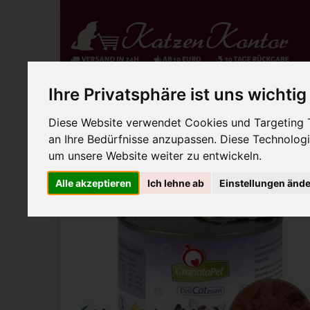
Ihre Privatsphäre ist uns wichtig
Aktionen
Hochwertiges Nassfutter
Diese Website verwendet Cookies und Targeting Te
Sie sind hier:
Hochwertiges Nassfutter
GranataPet
an Ihre Bedürfnisse anzupassen. Diese Technolo
um unsere Website weiter zu entwickeln.
Zur Übersicht
Artike
Alle akzeptieren
Ich lehne ab
Einstellungen änd