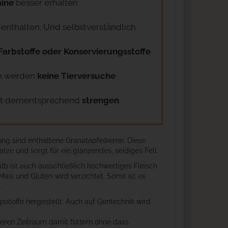
ine
besser erhalten
enthalten. Und selbstverständlich
 Farbstoffe oder Konservierungsstoffe
ch werden
keine Tierversuche
gt dementsprechend
strengen
ng sind enthaltene Granatapfelkerne. Diese
ze und sorgt für ein glänzendes, seidiges Fell.
b ist auch ausschließlich hochwertiges Fleisch
ais und Gluten wird verzichtet. Somit ist es
.
stoffe hergestellt. Auch auf Gentechnik wird
geren Zeitraum damit füttern ohne dass