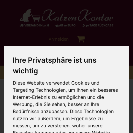
Anmelden
Ihre Privatsphäre ist uns
wichtig
Toggle
Menü
navigation
Diese Website verwendet Cookies und
Sie sind hier:
Hochwertiges Nassfutter
Lucky Lou
Targeting Technologien, um Ihnen ein besseres
Internet-Erlebnis zu ermöglichen und die
Werbung, die Sie sehen, besser an Ihre
Bedürfnisse anzupassen. Diese Technologien
nutzen wir außerdem, um Ergebnisse zu
messen, um zu verstehen, woher unsere
Besucher kommen oder um unsere Website