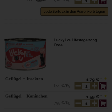
UVP
1,35 €
10,00 €/Kg
Jede Sorte 1x in den Warenkorb legen
Lucky Lou Lifestage 200g
Dose
Geflügel + Insekten
1,79 € *
8,95 €/Kg
Geflügel + Kaninchen
1,59 € *
7,95 €/Kg