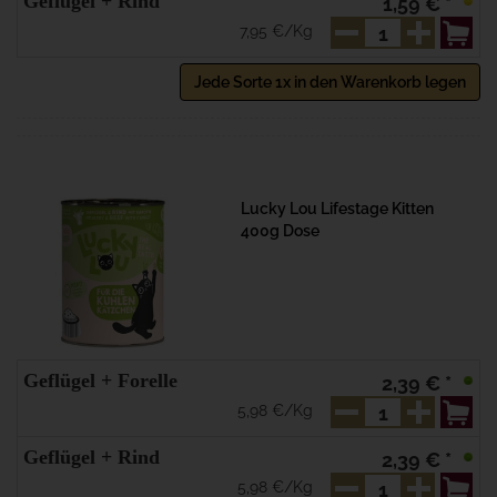
Geflügel + Rind
1,59 € *
7,95 €/Kg
Jede Sorte 1x in den Warenkorb legen
Lucky Lou Lifestage Kitten
400g Dose
Geflügel + Forelle
2,39 € *
5,98 €/Kg
Geflügel + Rind
2,39 € *
5,98 €/Kg