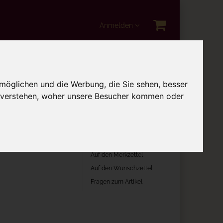
Anmelden
i
Katzenspielzeug
möglichen und die Werbung, die Sie sehen, besser
u verstehen, woher unsere Besucher kommen oder
nächster Artikel
In die Lieblingsliste
Auf den Merkzettel
Auf den Wunschzettel
Fragen zum Artikel