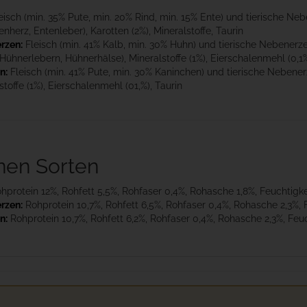
eisch (min. 35% Pute, min. 20% Rind, min. 15% Ente) und tierische Ne
nherz, Entenleber), Karotten (2%), Mineralstoffe, Taurin
rzen:
Fleisch (min. 41% Kalb, min. 30% Huhn) und tierische Nebenerz
hnerlebern, Hühnerhälse), Mineralstoffe (1%), Eierschalenmehl (0,1%
n:
Fleisch (min. 41% Pute, min. 30% Kaninchen) und tierische Nebene
offe (1%), Eierschalenmehl (01,%), Taurin
lnen Sorten
hprotein 12%, Rohfett 5,5%, Rohfaser 0,4%, Rohasche 1,8%, Feuchtigke
rzen:
Rohprotein 10,7%, Rohfett 6,5%, Rohfaser 0,4%, Rohasche 2,3%, 
n:
Rohprotein 10,7%, Rohfett 6,2%, Rohfaser 0,4%, Rohasche 2,3%, Feu