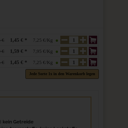
1,45 € *
5 €
7,25 €/Kg
1,59 € *
9 €
7,95 €/Kg
1,45 € *
5 €
7,25 €/Kg
Jede Sorte 1x in den Warenkorb legen
:
d
kein Getreide