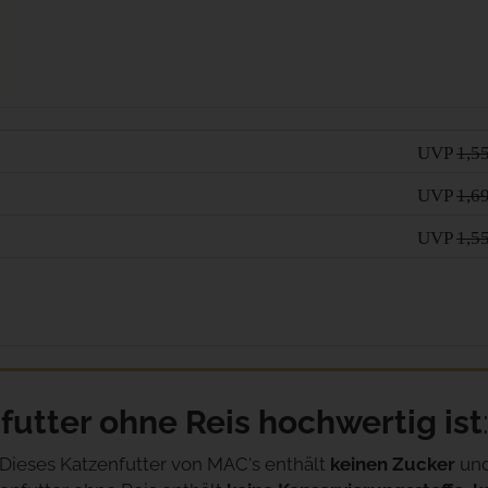
UVP
1,5
UVP
1,6
UVP
1,5
tter ohne Reis hochwertig ist
Dieses Katzenfutter von MAC's enthält
keinen Zucker
un