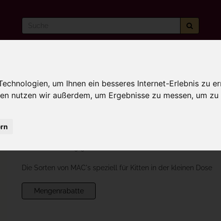
Hochwertiges Trockenfutter
Hochwertige Leckerl
chnologien, um Ihnen ein besseres Internet-Erlebnis zu er
gien nutzen wir außerdem, um Ergebnisse zu messen, um z
l zurück
Artikel 9 von 13
ern
MACs 200g Dose für Kitten
Artikelnummer: B0130500
Die Sorten von MAC's speziell für Kitten in der kleinen Dose
Mengenrabatte