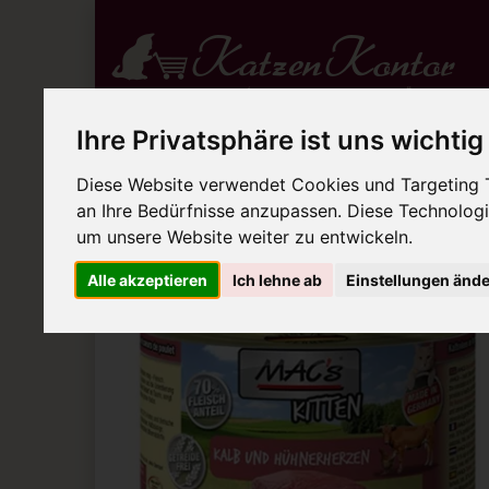
Ihre Privatsphäre ist uns wichtig
Aktionen
Hochwertiges Nassfutter
Diese Website verwendet Cookies und Targeting Te
Sie sind hier:
Hochwertiges Nassfutter
MAC's
an Ihre Bedürfnisse anzupassen. Diese Technolo
um unsere Website weiter zu entwickeln.
Zur Übersicht
Artike
Alle akzeptieren
Ich lehne ab
Einstellungen änd