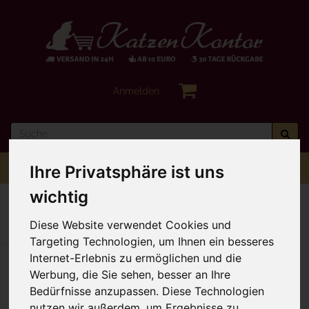
Anmelden
Toggle
Menü
Ihre Privatsphäre ist uns
navigation
wichtig
Sie sind hier:
Hochwertiges Nassfutter
Tundra
Diese Website verwendet Cookies und
Zur Übersicht
Artikel 1 von 5
nächster Artikel
Targeting Technologien, um Ihnen ein besseres
Internet-Erlebnis zu ermöglichen und die
Werbung, die Sie sehen, besser an Ihre
Bedürfnisse anzupassen. Diese Technologien
nutzen wir außerdem, um Ergebnisse zu