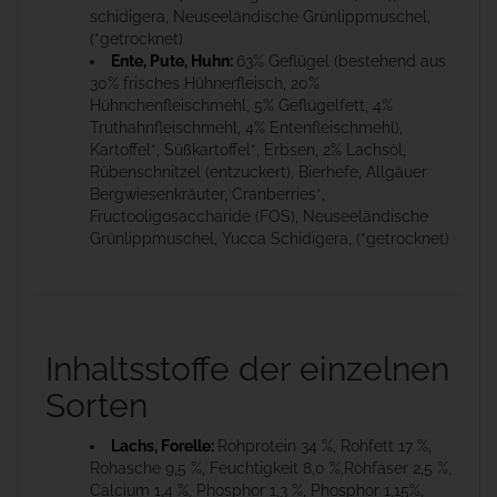
schidigera, Neuseeländische Grünlippmuschel,
(*getrocknet)
Ente, Pute, Huhn:
63% Geflügel (bestehend aus
30% frisches Hühnerfleisch, 20%
Hühnchenfleischmehl, 5% Geflügelfett, 4%
Truthahnfleischmehl, 4% Entenfleischmehl),
Kartoffel*, Süßkartoffel*, Erbsen, 2% Lachsöl,
Rübenschnitzel (entzuckert), Bierhefe, Allgäuer
Bergwiesenkräuter, Cranberries*,
Fructooligosaccharide (FOS), Neuseeländische
Grünlippmuschel, Yucca Schidigera, (*getrocknet)
Inhaltsstoffe der einzelnen
Sorten
Lachs, Forelle:
Rohprotein 34 %, Rohfett 17 %,
Rohasche 9,5 %, Feuchtigkeit 8,0 %,Rohfaser 2,5 %,
Calcium 1,4 %, Phosphor 1,3 %, Phosphor 1,15%,