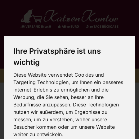
Anmelden
Ihre Privatsphäre ist uns
wichtig
Diese Website verwendet Cookies und
Toggle
Menü
Targeting Technologien, um Ihnen ein besseres
navigation
Sie sind hier:
Hochwertiges Trockenfutter
MAC's
Internet-Erlebnis zu ermöglichen und die
Werbung, die Sie sehen, besser an Ihre
Zur Übersicht
Artikel 1 von 9
nächster Artikel
Bedürfnisse anzupassen. Diese Technologien
nutzen wir außerdem, um Ergebnisse zu
messen, um zu verstehen, woher unsere
Besucher kommen oder um unsere Website
weiter zu entwickeln.