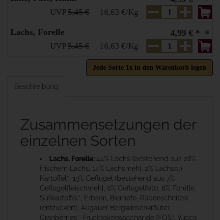
UVP
5,45 €
16,63 €/Kg
Lachs, Forelle
4,99 € *
UVP
5,45 €
16,63 €/Kg
Jede Sorte 1x in den Warenkorb legen
Beschreibung
Zusammensetzungen der
einzelnen Sorten
Lachs, Forelle:
44% Lachs (bestehend aus 28%
frischem Lachs, 14% Lachsmehl, 2% Lachsöl),
Kartoffel*, 13% Geflügel (bestehend aus 7%
Geflügelfleischmehl, 6% Geflügelfett), 8% Forelle,
Süßkartoffel*, Erbsen, Bierhefe, Rübenschnitzel
(entzuckert), Allgäuer Bergwiesenkräuter,
Cranberries*, Fructooligosaccharide (FOS), Yucca