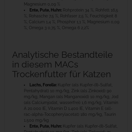
Magnesium 0,09 %
Ente, Pute, Huhn:
Rohprotein 34 %, Rohfett 16,5
%, Rohasche 7,5 %, Rohfaser 2,5 %, Feuchtigkeit 8
%, Calcium 1,4 %, Phosphor 1,1 %, Magnesium 0,09
%, Omega 3 0,75 %, Omega 6 2,2%
Analytische Bestandteile
in diesem MACs
Trockenfutter für Katzen
Lachs, Forelle:
Kupfer (als Kupfer-(II)-Sulfat,
Pentahydrat) 10 mg/kg, Zink (als Zinkoxid) 90
mg/kg, Mangan (als Manganoxid) 10 mg/kg, Jod
(als Calciumjodat, wasserfrei) 1,6 mg/kg, Vitamin
A 20.000 IE, Vitamin D 1.400 IE, Vitamin E (all-
rac-alpha-Tocopherylacetat) 180 mg/kg, Taurin
1.500 mg/kg
Ente, Pute, Huhn:
Kupfer (als Kupfer-(II)-Sulfat,