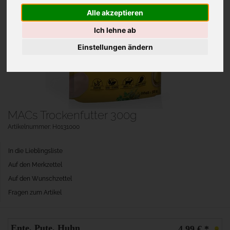
Alle akzeptieren
Ich lehne ab
Einstellungen ändern
MACs Trockenfutter 300g
Artikelnummer: H0131000
In die Lieblingsliste
Auf den Merkzettel
Auf den Wunschzettel
Fragen zum Artikel
Ente, Pute, Huhn
4,99 € *