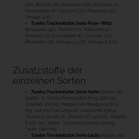
40%, Rohfett 16%, Rohasche 9,8%, Rohfaser 2%,
Feuchtigkeit 8%, Calcium 1,7%, Phosphor 1,3%,
Omega-3 2%.
Tundra Trockenfutter, Sorte Pute + Wild:
Rohprotein 39%, Rohfett 17%, Rohasche 9%,
Rohfaser 2%, Feuchtigkeit 8%, Calcium 1,9%,
Phosphor 1,4%, Omega-3 0,7%, Omega-6 2,0%.
Zusatzstoffe der
einzelnen Sorten
Tundra Trockenfutter, Sorte Huhn:
Kupfer (als
Kupfer- ll- Sulfat, Pentahydrat 8mg, Zink (als
Zinkoxid) 100mg, Mangan (als Manganoxid) 10
mg, Jod (als Calciumjodat, wasserfrei) 2,6mg,
Vitamin A 18,000 I.E., Vitamin D³ 1.300 I.E., Vitamin
E (all- rac- alpha- Tocopherylacetat) 180mg,
Taurin 1.600mg.
Tundra Trockenfutter, Sorte Lachs:
Kupfer (als