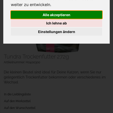
weiter zu entwickeln.
Alle akzeptieren
Ich lehne ab
Einstellungen ändern
Tundra Trockenfutter 272g
Artikelnummer: H0400300
Die kleinen Beutel sind ideal für Deine Katzen, wenn Sie nur
gelegentlich Trockenfutter bekommen oder verschiedenes im
Wechsel
In die Lieblingsliste
Auf den Merkzettel
Auf den Wunschzettel