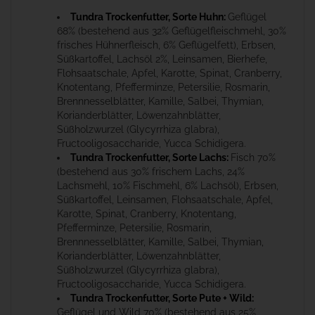
Tundra Trockenfutter, Sorte Huhn:
Geflügel
68% (bestehend aus 32% Geflügelfleischmehl, 30%
frisches Hühnerfleisch, 6% Geflügelfett), Erbsen,
Süßkartoffel, Lachsöl 2%, Leinsamen, Bierhefe,
Flohsaatschale, Apfel, Karotte, Spinat, Cranberry,
Knotentang, Pfefferminze, Petersilie, Rosmarin,
Brennnesselblätter, Kamille, Salbei, Thymian,
Korianderblätter, Löwenzahnblätter,
Süßholzwurzel (Glycyrrhiza glabra),
Fructooligosaccharide, Yucca Schidigera.
Tundra Trockenfutter, Sorte Lachs:
Fisch 70%
(bestehend aus 30% frischem Lachs, 24%
Lachsmehl, 10% Fischmehl, 6% Lachsöl), Erbsen,
Süßkartoffel, Leinsamen, Flohsaatschale, Apfel,
Karotte, Spinat, Cranberry, Knotentang,
Pfefferminze, Petersilie, Rosmarin,
Brennnesselblätter, Kamille, Salbei, Thymian,
Korianderblätter, Löwenzahnblätter,
Süßholzwurzel (Glycyrrhiza glabra),
Fructooligosaccharide, Yucca Schidigera.
Tundra Trockenfutter, Sorte Pute + Wild:
Geflügel und Wild 70% (bestehend aus 25%