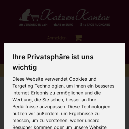
Anmelden
Ihre Privatsphäre ist uns
wichtig
Toggle
Menü
navigation
Diese Website verwendet Cookies und
Sie sind hier:
Hochwertiges Trockenfutter
Tundra
Targeting Technologien, um Ihnen ein besseres
Internet-Erlebnis zu ermöglichen und die
Zur Übersicht
Artikel 1 von 6
nächster Artikel
Werbung, die Sie sehen, besser an Ihre
Bedürfnisse anzupassen. Diese Technologien
nutzen wir außerdem, um Ergebnisse zu
messen, um zu verstehen, woher unsere
Besucher kommen oder um unsere Website