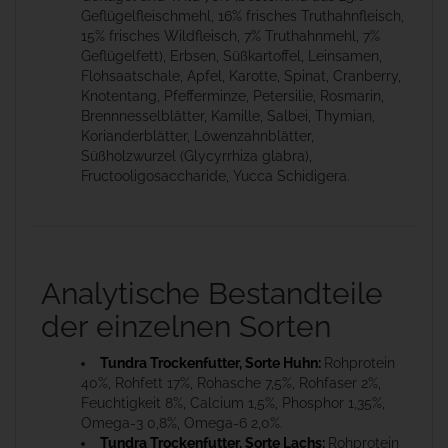
Geflügelfleischmehl, 16% frisches Truthahnfleisch,
15% frisches Wildfleisch, 7% Truthahnmehl, 7%
Geflügelfett), Erbsen, Süßkartoffel, Leinsamen,
Flohsaatschale, Apfel, Karotte, Spinat, Cranberry,
Knotentang, Pfefferminze, Petersilie, Rosmarin,
Brennnesselblätter, Kamille, Salbei, Thymian,
Korianderblätter, Löwenzahnblätter,
Süßholzwurzel (Glycyrrhiza glabra),
Fructooligosaccharide, Yucca Schidigera.
Analytische Bestandteile
der einzelnen Sorten
Tundra Trockenfutter, Sorte Huhn:
Rohprotein
40%, Rohfett 17%, Rohasche 7,5%, Rohfaser 2%,
Feuchtigkeit 8%, Calcium 1,5%, Phosphor 1,35%,
Omega-3 0,8%, Omega-6 2,0%.
Tundra Trockenfutter, Sorte Lachs:
Rohprotein