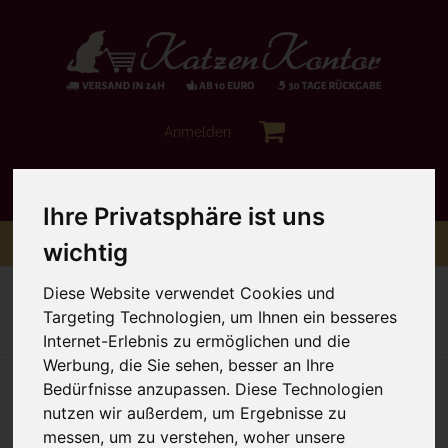
Anmelden
Ihre Privatsphäre ist uns
Toggle
Menü
wichtig
navigation
Sie sind hier:
Hochwertiges Nassfutter
Futter für Kitten
Diese Website verwendet Cookies und
Targeting Technologien, um Ihnen ein besseres
Zur Übersicht
Artikel 1 von 14
nächster Artikel
Internet-Erlebnis zu ermöglichen und die
Werbung, die Sie sehen, besser an Ihre
Bedürfnisse anzupassen. Diese Technologien
nutzen wir außerdem, um Ergebnisse zu
messen, um zu verstehen, woher unsere