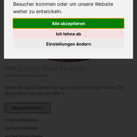
Besucher kommen oder um unsere Website
weiter zu entwickeln.
Alle akzeptieren
Ich lehne ab
Einstellungen ändern
MACs 800g Dose für Kitten
Artikelnummer: B0130700
Wenn die ganz Kleinen den ganz großen Hunger haben: Die
800g Kitten-Dosen von MAC's
Mengenrabatte
In die Lieblingsliste
Auf den Merkzettel
Auf den Wunschzettel