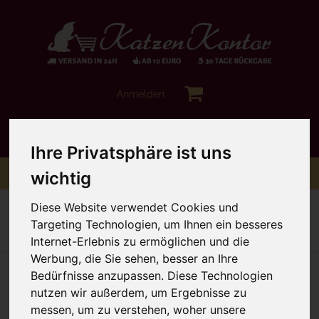
Anmelden
Ihre Privatsphäre ist uns
Toggle
Menü
wichtig
navigation
Sie sind hier:
Hochwertiges Nassfutter
MAC's
Diese Website verwendet Cookies und
Targeting Technologien, um Ihnen ein besseres
Zur Übersicht
Artikel zurück
Artikel 7 von 13
nächster Artikel
Internet-Erlebnis zu ermöglichen und die
Werbung, die Sie sehen, besser an Ihre
Bedürfnisse anzupassen. Diese Technologien
nutzen wir außerdem, um Ergebnisse zu
messen, um zu verstehen, woher unsere