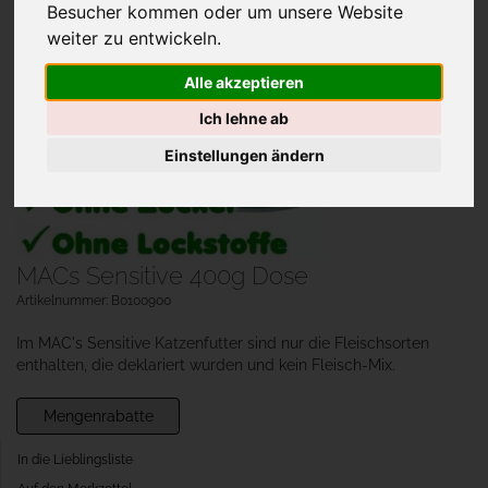
Besucher kommen oder um unsere Website
weiter zu entwickeln.
Alle akzeptieren
Ich lehne ab
Einstellungen ändern
MACs Sensitive 400g Dose
Artikelnummer: B0100900
Im MAC's Sensitive Katzenfutter sind nur die Fleischsorten
enthalten, die deklariert wurden und kein Fleisch-Mix.
Mengenrabatte
In die Lieblingsliste