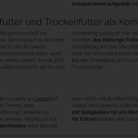
entsprechend aufgeteilt
we
utter und Trockenfutter als Kom
rherigen Haushalt nur
hochwertig genug ist. Hier w
t, dann bedarf es erst einer
machen,
das bisherige Futt
te an das ihr jeweils
Umstellung auf eine Mischfütt
ird es natürlich dann, wenn
aber nur deine neue Katze zei
e vorher bekam, bei dir jetzt
bei der Umstellung auf hochw
alität entspricht, die für dich
Trockenfutter.
die Auswahl an
Leckerli
ist
aber nichts mit der Mischfüt
eres Thema, aber
Geben von Leckerlis sollte es
ütterung Leckerlis als
mit Süßigkeiten für uns Me
 werden. Wichtig ist nur,
für Katzen
bleiben und schon 
übertrieben
wird. Dies hat