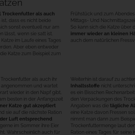
Katzen
 Trockenfutter als auch
Frühstück und zum Abendess
st, dass es nicht beide
 Trockenfutter zur Verfügung.
 sich sonst eventuell nur am
So kann sich die Katze über
lässt, wenn sie satt ist.
immer wieder an kleinen H
 Katze im Laufe eines Tages
auch dem natürlichen Fressve
erden. Aber eben entweder
 die Katze zum Beispiel zum
 Trockenfutter als auch ihr
Weiterhin ist darauf zu acht
cht angenommen und wartet
Inhaltsstoffe
nicht unterschri
rart wieder in den Napf gibt,
es ein Bisschen Rechenarbeit 
am besten in der Anfangszeit
den Verpackungen des Trocke
ner Katze gut akzeptiert
Angaben was die
tägliche A
nd sie auf die nächste Ration
eine Katze davon Fressen sol
 der Luft entsprechend
nimmt man dann zum Beispie
 gerne im Sommer ihre Eier
Trockenfuttermenge laut den
ht. Wahrscheinlich auch für
Ration eines Tages für seine