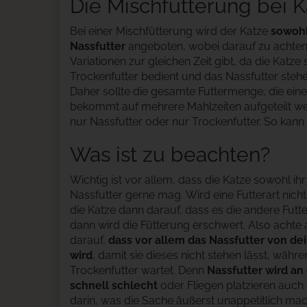
Die Mischfütterung bei 
Bei einer Mischfütterung wird der Katze
sowohl
Nassfutter
angeboten, wobei darauf zu achten i
Mittags- Und Nachmittagszeit steht ihr dann
Variationen zur gleichen Zeit gibt, da die Katze
Trockenfutter bedient und das Nassfutter stehen 
Daher sollte die gesamte Futtermenge, die eine
bekommt auf mehrere Mahlzeiten aufgeteilt w
nur Nassfutter oder nur Trockenfutter. So kann
Was ist zu beachten?
Wichtig ist vor allem, dass die Katze sowohl ihr
Nassfutter gerne mag. Wird eine Futterart ni
die Katze dann darauf, dass es die andere Futte
dann wird die Fütterung erschwert. Also achte 
darauf,
dass vor allem das Nassfutter von dei
wird
, damit sie dieses nicht stehen lässt, währe
Trockenfutter wartet. Denn
Nassfutter wird an
schnell schlecht
oder Fliegen platzieren auch
darin, was die Sache äußerst unappetitlich mac